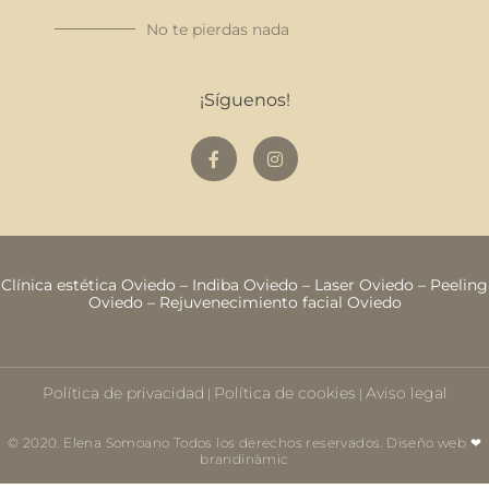
No te pierdas nada
¡Síguenos!
Clínica estética Oviedo
–
Indiba Oviedo
–
Laser Oviedo
–
Peeling
Oviedo
–
Rejuvenecimiento facial Oviedo
Política de privacidad
Política de cookies
Aviso legal
|
|
© 2020. Elena Somoano Todos los derechos reservados. Diseño web ❤
brandinàmic