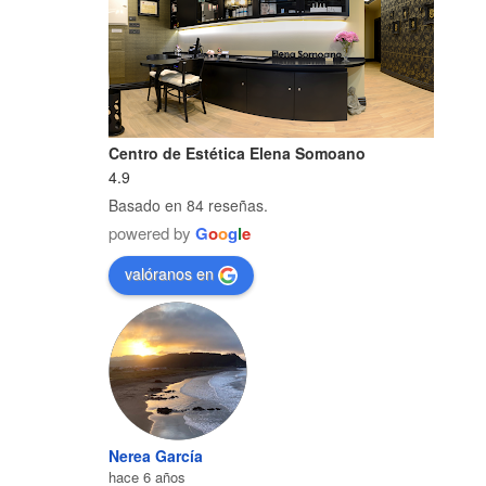
Centro de Estética Elena Somoano
4.9
Basado en 84 reseñas.
powered by
G
o
o
g
l
e
valóranos en
Nerea García
hace 6 años