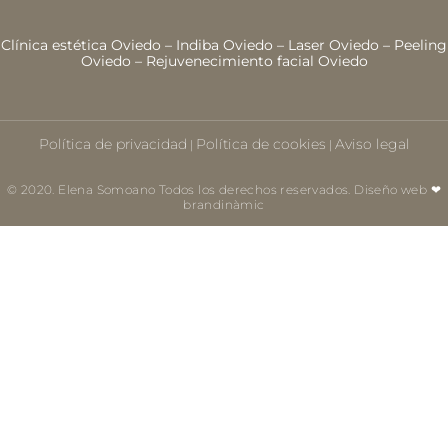
Clínica estética Oviedo
–
Indiba Oviedo
–
Laser Oviedo
–
Peeling
Oviedo
–
Rejuvenecimiento facial Oviedo
Política de privacidad
Política de cookies
Aviso legal
|
|
© 2020. Elena Somoano Todos los derechos reservados. Diseño web ❤
brandinàmic