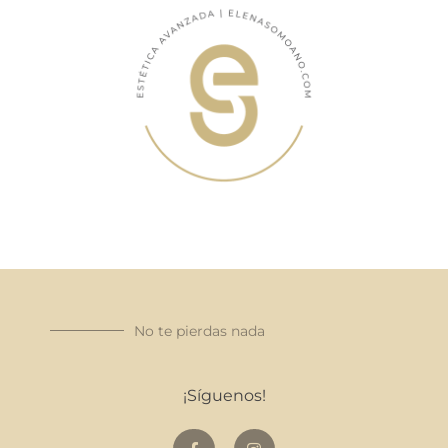
No te pierdas nada
¡Síguenos!