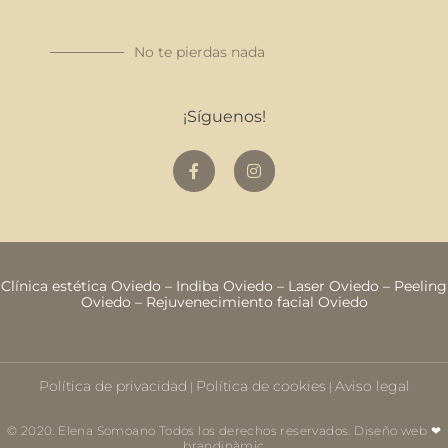
No te pierdas nada
¡Síguenos!
Clínica estética Oviedo
–
Indiba Oviedo
–
Laser Oviedo
–
Peeling
Oviedo
–
Rejuvenecimiento facial Oviedo
Política de privacidad
Política de cookies
Aviso legal
|
|
© 2020. Elena Somoano Todos los derechos reservados. Diseño web ❤
brandinàmic