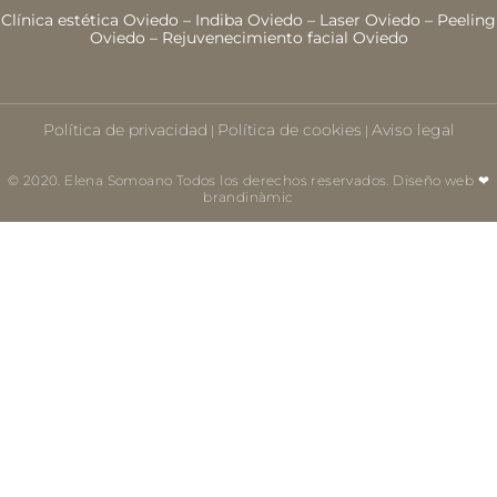
Clínica estética Oviedo
–
Indiba Oviedo
–
Laser Oviedo
–
Peeling
Oviedo
–
Rejuvenecimiento facial Oviedo
Política de privacidad
Política de cookies
Aviso legal
|
|
© 2020. Elena Somoano Todos los derechos reservados. Diseño web ❤
brandinàmic