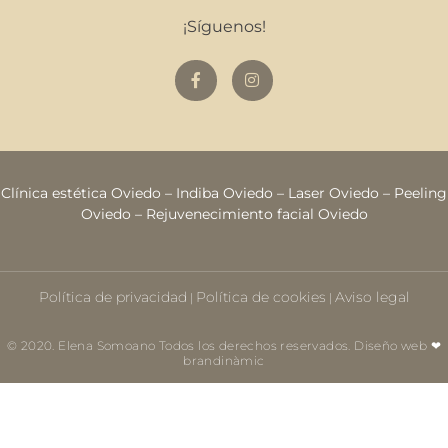
¡Síguenos!
Clínica estética Oviedo
–
Indiba Oviedo
–
Laser Oviedo
–
Peeling
Oviedo
–
Rejuvenecimiento facial Oviedo
Política de privacidad
Política de cookies
Aviso legal
|
|
© 2020. Elena Somoano Todos los derechos reservados. Diseño web ❤
brandinàmic