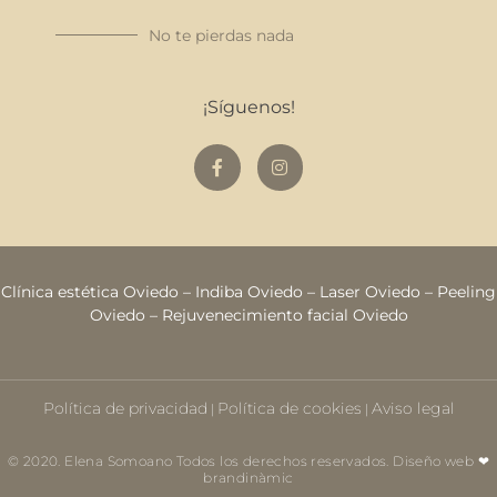
No te pierdas nada
¡Síguenos!
Clínica estética Oviedo
–
Indiba Oviedo
–
Laser Oviedo
–
Peeling
Oviedo
–
Rejuvenecimiento facial Oviedo
Política de privacidad
Política de cookies
Aviso legal
|
|
© 2020. Elena Somoano Todos los derechos reservados. Diseño web ❤
brandinàmic