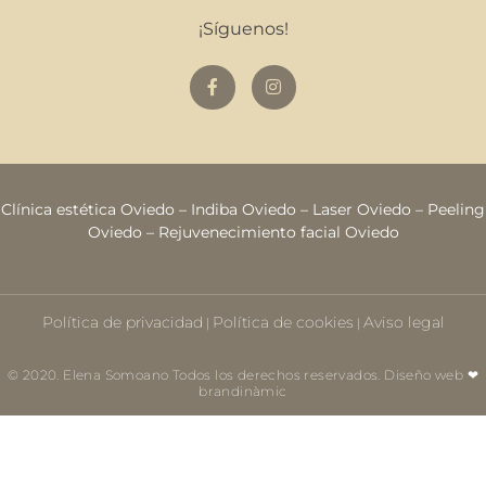
¡Síguenos!
Clínica estética Oviedo
–
Indiba Oviedo
–
Laser Oviedo
–
Peeling
Oviedo
–
Rejuvenecimiento facial Oviedo
Política de privacidad
Política de cookies
Aviso legal
|
|
© 2020. Elena Somoano Todos los derechos reservados. Diseño web ❤
brandinàmic