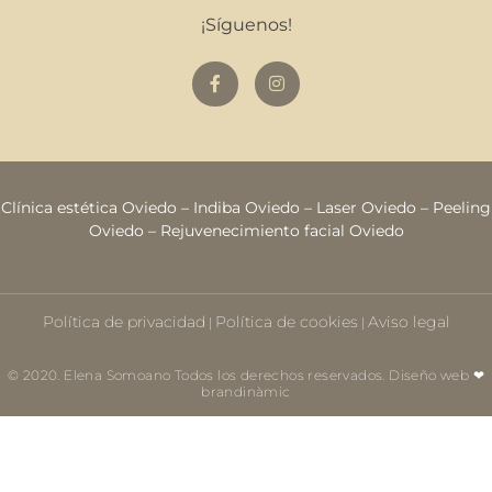
¡Síguenos!
Clínica estética Oviedo
–
Indiba Oviedo
–
Laser Oviedo
–
Peeling
Oviedo
–
Rejuvenecimiento facial Oviedo
Política de privacidad
Política de cookies
Aviso legal
|
|
© 2020. Elena Somoano Todos los derechos reservados. Diseño web ❤
brandinàmic