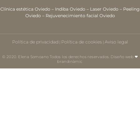
Clínica estética Oviedo
–
Indiba Oviedo
–
Laser Oviedo
–
Peeling
Oviedo
–
Rejuvenecimiento facial Oviedo
Política de privacidad
Política de cookies
Aviso legal
|
|
© 2020. Elena Somoano Todos los derechos reservados. Diseño web ❤
brandinàmic