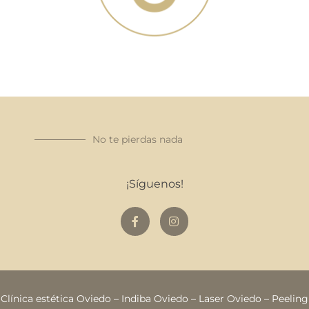
No te pierdas nada
¡Síguenos!
Clínica estética Oviedo
–
Indiba Oviedo
–
Laser Oviedo
–
Peeling