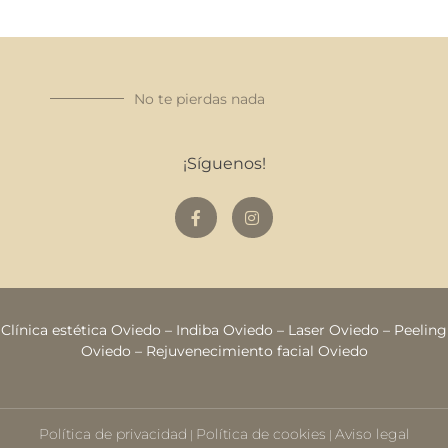
No te pierdas nada
¡Síguenos!
Clínica estética Oviedo
–
Indiba Oviedo
–
Laser Oviedo
–
Peeling
Oviedo
–
Rejuvenecimiento facial Oviedo
Política de privacidad
Política de cookies
Aviso legal
|
|