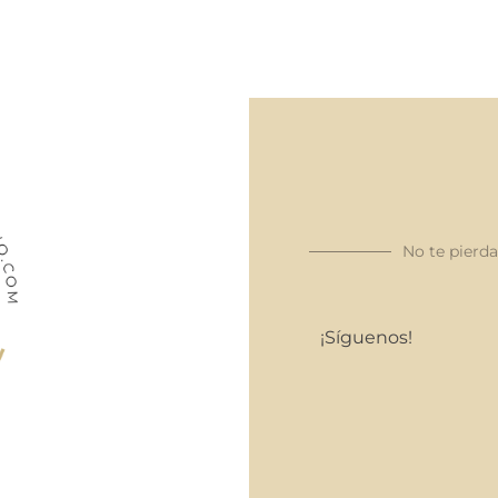
No te pierd
¡Síguenos!