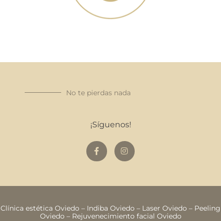
No te pierdas nada
¡Síguenos!
Clínica estética Oviedo
–
Indiba Oviedo
–
Laser Oviedo
–
Peeling
Oviedo
–
Rejuvenecimiento facial Oviedo