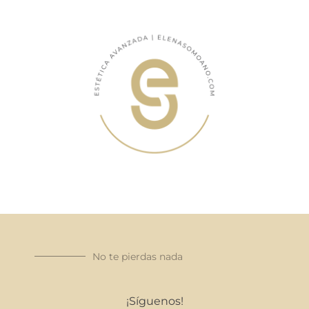
No te pierdas nada
¡Síguenos!