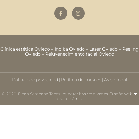
Clínica estética Oviedo
–
Indiba Oviedo
–
Laser Oviedo
–
Peeling
Oviedo
–
Rejuvenecimiento facial Oviedo
Política de privacidad
Política de cookies
Aviso legal
|
|
© 2020. Elena Somoano Todos los derechos reservados. Diseño web ❤
brandinàmic