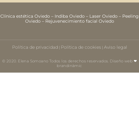
Clínica estética Oviedo
–
Indiba Oviedo
–
Laser Oviedo
–
Peeling
Oviedo
–
Rejuvenecimiento facial Oviedo
Política de privacidad
Política de cookies
Aviso legal
|
|
© 2020. Elena Somoano Todos los derechos reservados. Diseño web ❤
brandinàmic