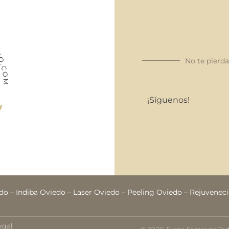
No te pierd
¡Síguenos!
edo
–
Indiba Oviedo
–
Laser Oviedo
–
Peeling Oviedo
–
Rejuveneci
egal