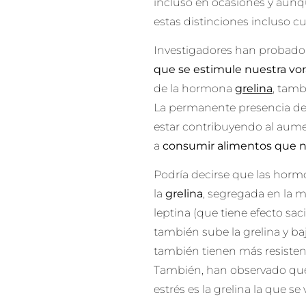
incluso en ocasiones y aunq
estas distinciones incluso cu
Investigadores han probado
que se estimule nuestra vo
de la hormona
grelina
, tam
La permanente presencia de 
estar contribuyendo al aume
a
consumir
alimentos que n
Podría decirse que las horm
la
grelina
, segregada en la 
leptina (que tiene efecto sa
también sube la grelina y b
también tienen más resistenc
También, han observado que 
estrés es la grelina la que se 