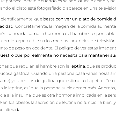
ue parezca increíble cuando es salado, dulce o ácido, y 
ando el plato está fotografiado o aparece en una televisió
 científicamente, que
basta con ver un plato de comida d
racidad
.
Concretamente, la imagen de la comida aumenta 
bién conocida como la hormona del hambre, responsable d
comida apetecible en los medios -anuncios de televisión, 
nto de peso en occidente. El peligro de ver estas imágen
uestro cuerpo realmente no necesita para mantener sus
onas que regulan el hambre son la
leptina
, que se produc
mucosa gástrica. Cuando una persona pasa varias horas sin
ciante) y suben los de grelina, que estimula el apetito. P
aja la leptina, así que la persona suele comer más. Ade
ia a la insulina, que es otra hormona implicada en la sen
en los obesos la secreción de leptina no funciona bien, y
ve alterada.