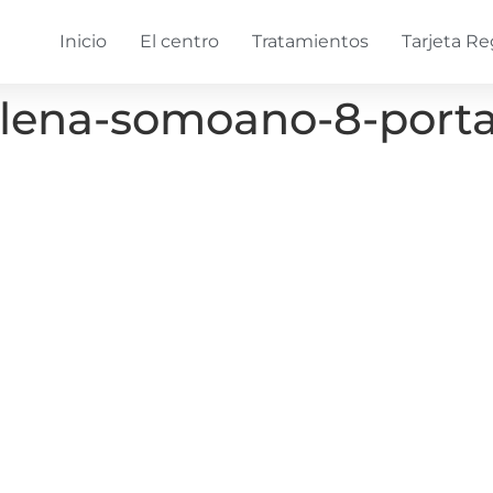
Inicio
El centro
Tratamientos
Tarjeta Re
-elena-somoano-8-port