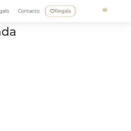
galo
Contacto
Regala
ada