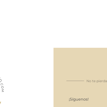
No te pierd
¡Síguenos!