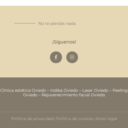
No te pierdas nada
¡Síguenos!
Clínica estética Oviedo
–
Indiba Oviedo
–
Laser Oviedo
–
Peeling
Oviedo
–
Rejuvenecimiento facial Oviedo
Política de privacidad
Política de cookies
Aviso legal
|
|