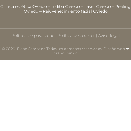
Clínica estética Oviedo
–
Indiba Oviedo
–
Laser Oviedo
–
Peeling
Oviedo
–
Rejuvenecimiento facial Oviedo
Política de privacidad
Política de cookies
Aviso legal
|
|
© 2020. Elena Somoano Todos los derechos reservados. Diseño web ❤
brandinàmic