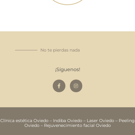
No te pierdas nada
¡Síguenos!
Clínica estética Oviedo
–
Indiba Oviedo
–
Laser Oviedo
–
Peeling
Oviedo
–
Rejuvenecimiento facial Oviedo