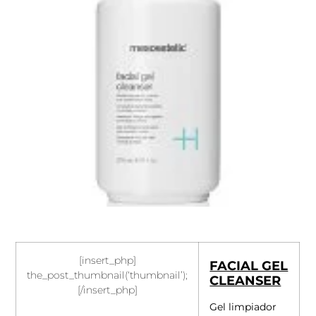
[insert_php]
FACIAL GEL
the_post_thumbnail(‘thumbnail’);
CLEANSER
[/insert_php]
Gel limpiador