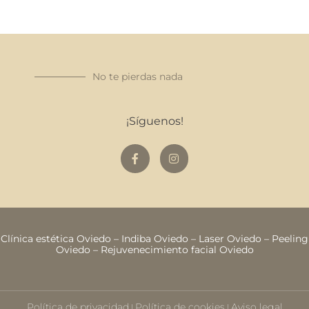
No te pierdas nada
¡Síguenos!
Clínica estética Oviedo
–
Indiba Oviedo
–
Laser Oviedo
–
Peeling
Oviedo
–
Rejuvenecimiento facial Oviedo
Política de privacidad
Política de cookies
Aviso legal
|
|