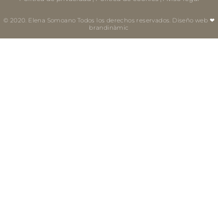
© 2020. Elena Somoano Todos los derechos reservados. Diseño web ❤
brandinàmic