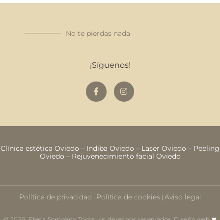
No te pierdas nada
¡Síguenos!
Clínica estética Oviedo
–
Indiba Oviedo
–
Laser Oviedo
–
Peeling
Oviedo
–
Rejuvenecimiento facial Oviedo
Política de privacidad
Política de cookies
Aviso legal
|
|
© 2020. Elena Somoano Todos los derechos reservados. Diseño web ❤