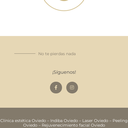
No te pierdas nada
¡Síguenos!
Clínica estética Oviedo
–
Indiba Oviedo
–
Laser Oviedo
–
Peeling
Oviedo
–
Rejuvenecimiento facial Oviedo