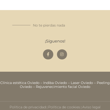
No te pierdas nada
¡Síguenos!
Clínica estética Oviedo
–
Indiba Oviedo
–
Laser Oviedo
–
Peeling
Oviedo
–
Rejuvenecimiento facial Oviedo
Política de privacidad
Política de cookies
Aviso legal
|
|