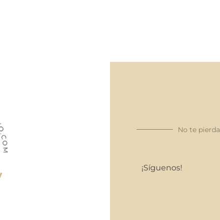
No te pierd
¡Síguenos!