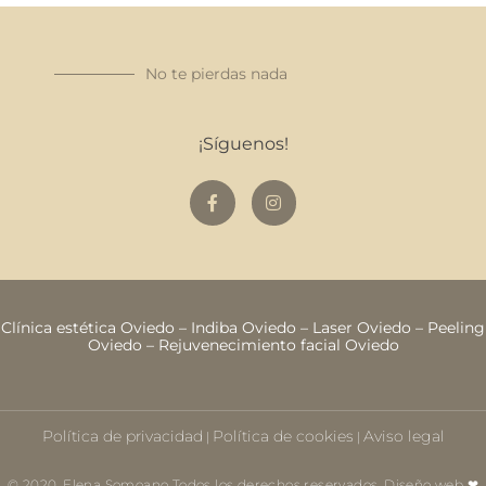
No te pierdas nada
¡Síguenos!
Clínica estética Oviedo
–
Indiba Oviedo
–
Laser Oviedo
–
Peeling
Oviedo
–
Rejuvenecimiento facial Oviedo
Política de privacidad
Política de cookies
Aviso legal
|
|
© 2020. Elena Somoano Todos los derechos reservados. Diseño web ❤