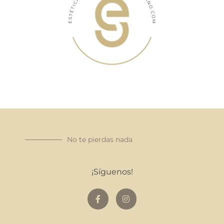
No te pierdas nada
¡Síguenos!