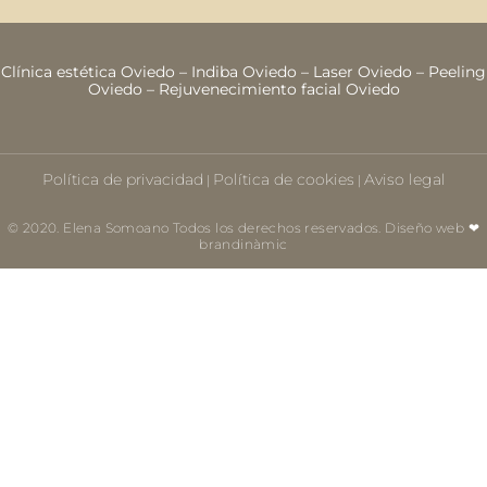
Clínica estética Oviedo
–
Indiba Oviedo
–
Laser Oviedo
–
Peeling
Oviedo
–
Rejuvenecimiento facial Oviedo
Política de privacidad
Política de cookies
Aviso legal
|
|
© 2020. Elena Somoano Todos los derechos reservados. Diseño web ❤
brandinàmic