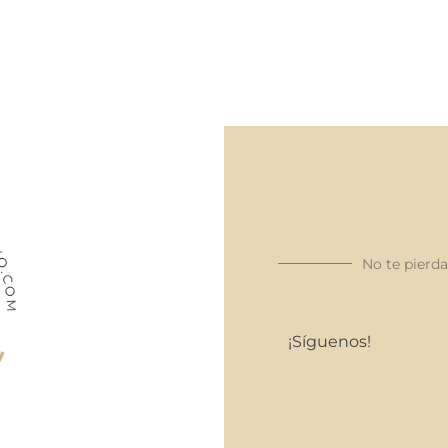
No te pierd
¡Síguenos!