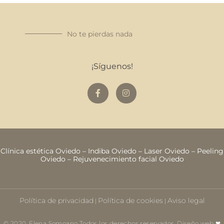
No te pierdas nada
¡Síguenos!
Clínica estética Oviedo
–
Indiba Oviedo
–
Laser Oviedo
–
Peeling
Oviedo
–
Rejuvenecimiento facial Oviedo
Política de privacidad
Política de cookies
Aviso legal
|
|
© 2020. Elena Somoano Todos los derechos reservados. Diseño web ❤