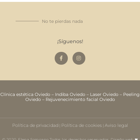
No te pierdas nada
¡Síguenos!
Clínica estética Oviedo
–
Indiba Oviedo
–
Laser Oviedo
–
Peeling
Oviedo
–
Rejuvenecimiento facial Oviedo
Política de privacidad
Política de cookies
Aviso legal
|
|
© 2020. Elena Somoano Todos los derechos reservados. Diseño web ❤