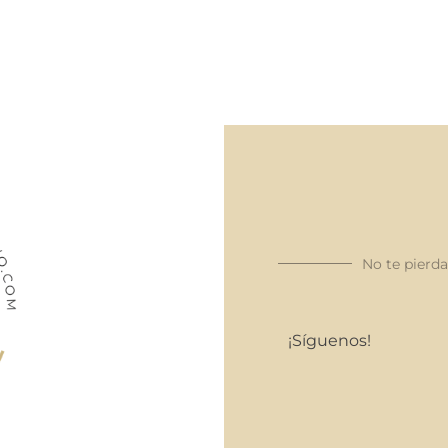
No te pierd
¡Síguenos!