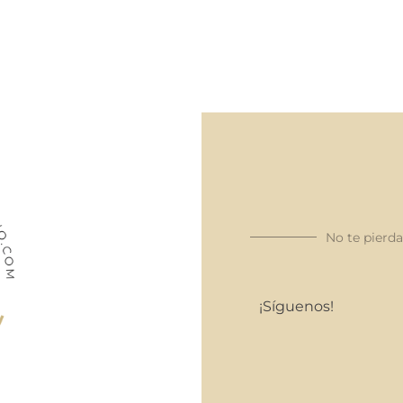
No te pierd
¡Síguenos!