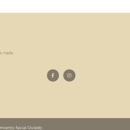
as nada
miento facial Oviedo