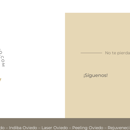
No te pierd
¡Síguenos!
edo
–
Indiba Oviedo
–
Laser Oviedo
–
Peeling Oviedo
–
Rejuveneci