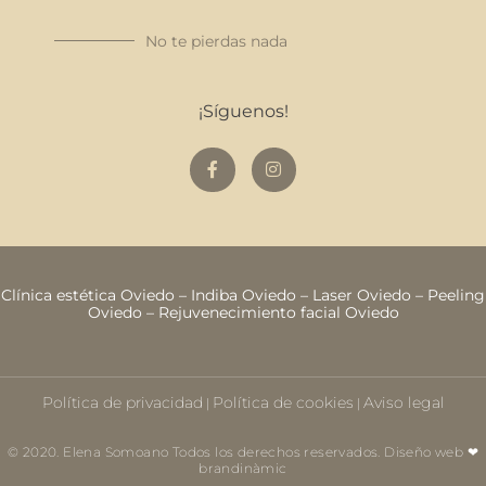
No te pierdas nada
¡Síguenos!
Clínica estética Oviedo
–
Indiba Oviedo
–
Laser Oviedo
–
Peeling
Oviedo
–
Rejuvenecimiento facial Oviedo
Política de privacidad
Política de cookies
Aviso legal
|
|
© 2020. Elena Somoano Todos los derechos reservados. Diseño web ❤
brandinàmic